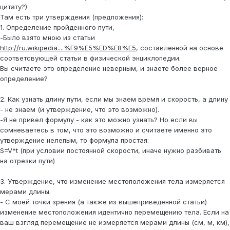
цитату?)
Там есть три утверждения (предложения):
1. Определение пройденного пути,
-Было взято мною из статьи
http://ru.wikipedia....%F9%E5%ED%E8%E5
, составленной на основе
соответсвующей статьи в физической энциклопедии.
Вы считаете это определение неверным, и знаете более верное
определение?
2. Как узнать длину пути, если мы знаем время и скорость, а длину
- не знаем (и утверждение, что это возможно).
-Я не привел формулу - как это можно узнать? Но если вы
сомневаетесь в том, что это возможно и считаете именно это
утверждение нелепым, то формула простая:
S=V*t (при условии постоянной скорости, иначе нужно разбивать
на отрезки пути)
3. Утверждение, что изменение местоположения тела измеряется
мерами длины.
- С моей точки зрения (а также из вышеприведенной статьи)
изменение местоположения идентично перемещению тела. Если на
ваш взгляд перемещение не измеряется мерами длины (см, м, км),