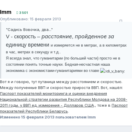
Imm
3 501
Опубликовано:
15 февраля 2013
"Садись Вовочка, два..."
расстояние
пройденное за
V - скорость –
,
единицу времени
и измеряется не в метрах, а в километрах
в час, метрах в секунду и т.д..
Я всегда знал, что гуманитарии (по большей части) просто не в
состоянии понять точные науки. Бедная-несчастная наша
экономика с экономистами-гуманитариями во главе
Вот я и говорю, тут путаница между расстоянием и скоростью.
Между полученные ВВП и скоростью прироста ВВП. Вот, нашёл:
Паспорт показателей мониторинга и оценки внедрения
Национальной стратегии развития Республики Молдова на 2008-
2011 годы. у ВВП ед. измерения - Долларов США
., тоже в
Паспорт
показателей Республики Беларусь
.
Изменено
15 февраля 2013
пользователем Imm