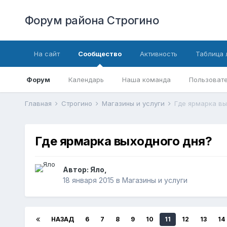
Форум района Строгино
На сайт
Сообщество
Активность
Таблица 
Форум
Календарь
Наша команда
Пользовате
Главная
Строгино
Магазины и услуги
Где ярмарка вы
Где ярмарка выходного дня?
Автор:
Яло
,
18 января 2015
в
Магазины и услуги
НАЗАД
6
7
8
9
10
11
12
13
14