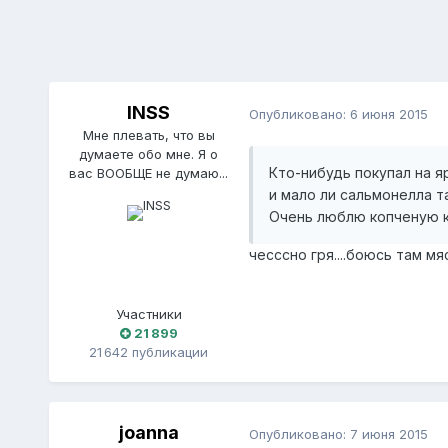
INSS
Опубликовано:
6 июня 2015
Мне плевать, что вы
думаете обо мне. Я о
Кто-нибудь покупал на я
вас ВООБЩЕ не думаю...
и мало ли сальмонелла т
Очень люблю копченую к
чесссно гря....боюсь там мяс
Участники
21 899
21 642 публикации
joanna
Опубликовано:
7 июня 2015