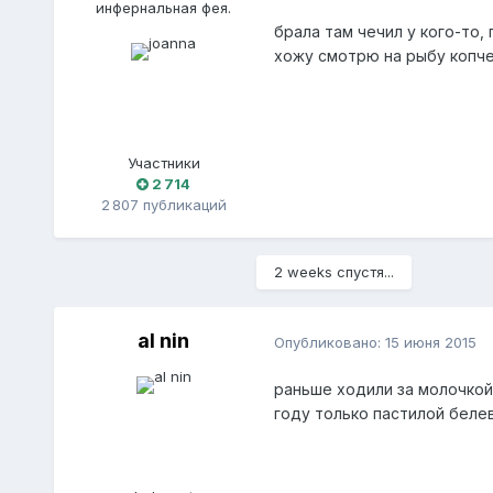
инфернальная фея.
брала там чечил у кого-то,
хожу смотрю на рыбу копче
Участники
2 714
2 807 публикаций
2 weeks спустя...
al nin
Опубликовано:
15 июня 2015
раньше ходили за молочкой.
году только пастилой беле