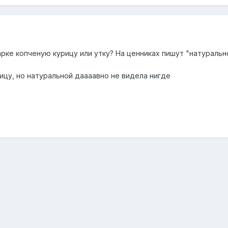
рке копченую курицу или утку? На ценниках пишут "натурально
цу, но натуральной даааавно не видела нигде