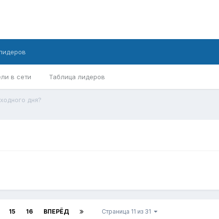
лидеров
ли в сети
Таблица лидеров
ходного дня?
15
16
ВПЕРЁД
Страница 11 из 31