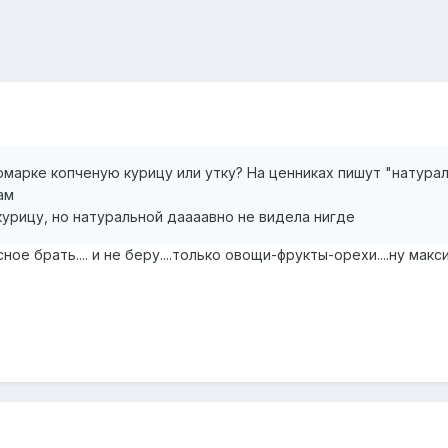
рмарке копченую курицу или утку? На ценниках пишут "натураль
ам
урицу, но натуральной даааавно не видела нигде
ное брать.... и не беру....только овощи-фрукты-орехи....ну макси