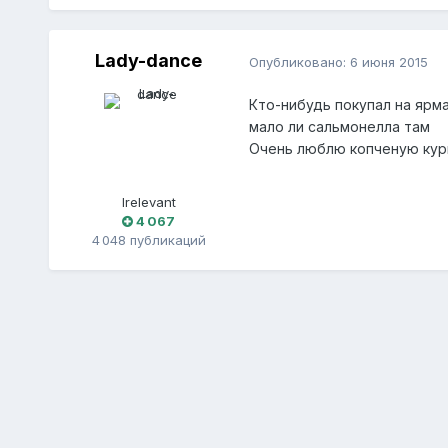
Lady-dance
Опубликовано:
6 июня 2015
Кто-нибудь покупал на ярма
мало ли сальмонелла там
Очень люблю копченую кури
Irelevant
4 067
4 048 публикаций