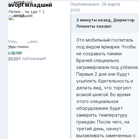
svopt младший
Опубликовано:
26 марта
2020
Лелик , ты хде ? :)
2 минуты назад, Директор
Планеты сказал:
svopt младший
15 328
Это мобильный госпиталь
Опубликовано:
Участники
под видом ярмарки. Чтобы
26
марта
15 328
не создавать паники.
20 226 публикаций
2020
Врачей специально
загримировали под узбеков.
Первые 2 дня они будут
усыплять бдительность и
делать вид, что торгуют
всякой шнягой. Во время
этого специальное
оборудование будет
замерять температуру
граждан. После чего, на
третий день, начнут
вылавливать замеченных с