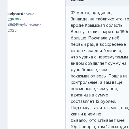
Olg
16 992
32 место, продавец
Irelevant
Опубликовано:
Зинаида, на табличке что-т
20
16 992
29 341 публикация
августа
вроде Крымская область.
2020
Весы у тетки шпарят на 180г
больше. Покупала у неё
первый раз, в воскресенье
около часа дня. Удивило,
что чувиха с невозмутимым
видом объявляет сумму на
рупь больше, чем
показывают весы. Пошла на
контрольные, а там ваще
вес меньше, чем у неё,
а разница в сумме
составляет 12 рублей.
Подхожу, так и так мол, она
как ни в чем не
бывало, отсчитывает мне
10р. Говорю, там 12 выходит