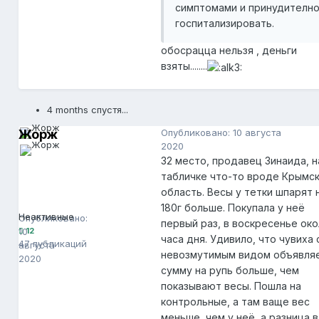
симптомами и принудителн
госпитализировать.
обосрацца нельзя , деньги
взяты........
4 months спустя...
Жорж
Опубликовано:
10 августа
2020
32 место, продавец Зинаида, н
табличке что-то вроде Крымс
область. Весы у тетки шпарят 
Жорж
12
180г больше. Покупала у неё
Неактивные
Опубликовано:
первый раз, в воскресенье ок
10
12
часа дня. Удивило, что чувиха 
47 публикаций
августа
невозмутимым видом объявля
2020
сумму на рупь больше, чем
показывают весы. Пошла на
контрольные, а там ваще вес
меньше, чем у неё, а разница в