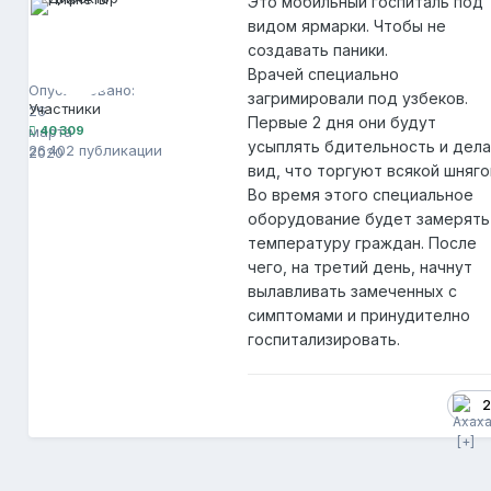
Это мобильный госпиталь под
видом ярмарки. Чтобы не
создавать паники.
Директор Планеты
40 309
Врачей специально
Опубликовано:
загримировали под узбеков.
Участники
26
Первые 2 дня они будут
марта
40 309
усыплять бдительность и дел
26 402 публикации
2020
вид, что торгуют всякой шняго
Во время этого специальное
оборудование будет замерять
температуру граждан. После
чего, на третий день, начнут
вылавливать замеченных с
симптомами и принудително
госпитализировать.