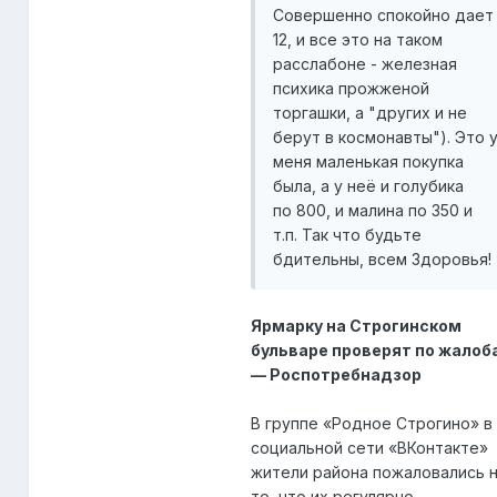
Совершенно спокойно дает
12, и все это на таком
расслабоне - железная
психика прожженой
торгашки, а "других и не
берут в космонавты"). Это 
меня маленькая покупка
была, а у неё и голубика
по 800, и малина по 350 и
т.п. Так что будьте
бдительны, всем Здоровья!
Ярмарку на Строгинском
бульваре проверят по жалоб
— Роспотребнадзор
В группе «Родное Строгино» в
социальной сети «ВКонтакте»
жители района пожаловались 
то, что их регулярно