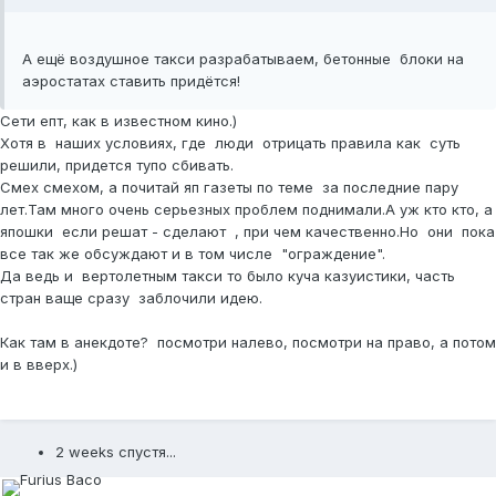
А ещё воздушное такси разрабатываем, бетонные блоки на
аэростатах ставить придётся!
Сети епт, как в известном кино.)
Хотя в наших условиях, где люди отрицать правила как суть
решили, придется тупо сбивать.
Смех смехом, а почитай яп газеты по теме за последние пару
лет.Там много очень серьезных проблем поднимали.А уж кто кто, а
япошки если решат - сделают , при чем качественно.Но они пока
все так же обсуждают и в том числе "ограждение".
Да ведь и вертолетным такси то было куча казуистики, часть
стран ваще сразу заблочили идею.
Как там в анекдоте? посмотри налево, посмотри на право, а потом
и в вверх.)
2 weeks спустя...