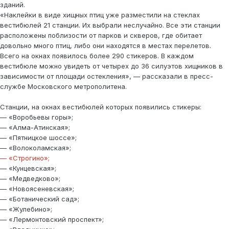
зданий.
«Наклейки в виде хищных птиц уже разместили на стеклах
вестибюлей 21 станции. Их выбрали неслучайно. Все эти станции
расположены поблизости от парков и скверов, где обитает
довольно много птиц, либо они находятся в местах перелетов.
Всего на окнах появилось более 290 стикеров. В каждом
вестибюле можно увидеть от четырех до 36 силуэтов хищников в
зависимости от площади остекления», — рассказали в пресс-
службе Московского метрополитена.
Станции, на окнах вестибюлей которых появились стикеры:
— «Воробьевы горы»;
— «Алма-Атинская»;
— «Пятницкое шоссе»;
— «Волоколамская»;
— «Строгино»;
— «Кунцевская»;
— «Медведково»;
— «Новоясеневская»;
— «Ботанический сад»;
— «Жулебино»;
— «Лермонтовский проспект»;