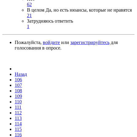
62
В целом Да, но есть нюансы, которые не нравятся
21
Затрудняюсь ответить
1
Пожалуйста,
войдите
или
зарегистрируйтесь
для
голосования в опросе.
Назад
106
107
108
109
110
111
112
113
114
115
116