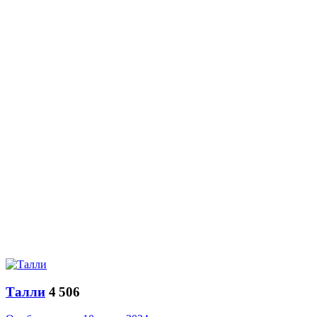
­Талли
4 506