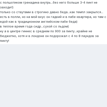
с полшотиком гренадина внутрь...без него больше 3-4 пинт не
заходит)
только со стаутами в строгино давно беда...как темпл закрылся...
есть в полли, но на мой вкус он гадкий и в пабе квартира, но там с
едой как в традиционном английском пабе беда)
в теплое время года сидр...сухой со льдом)
ну а в центре гиннес в среднем по 900 за пинту...крайне не
бюджетно, хотя и в лондоне он подорожал с 4 по 8 паундов за
пинту!
2
1
НАЗАД
Страница 17 из 20
ВПЕРЁД
Создайте аккаунт или войдите в него
для комментирования