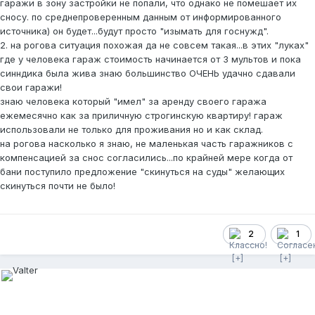
гаражи в зону застройки не попали, что однако не помешает их
сносу. по среднепроверенным данным от информированного
источника) он будет...будут просто "изымать для госнужд".
2. на рогова ситуация похожая да не совсем такая...в этих "луках"
где у человека гараж стоимость начинается от 3 мультов и пока
синндика была жива знаю большинство ОЧЕНЬ удачно сдавали
свои гаражи!
знаю человека который "имел" за аренду своего гаража
ежемесячно как за приличную строгинскую квартиру! гараж
использовали не только для проживания но и как склад.
на рогова насколько я знаю, не маленькая часть гаражников с
компенсацией за снос согласились...по крайней мере когда от
бани поступило предложение "скинуться на суды" желающих
скинуться почти не было!
2
1