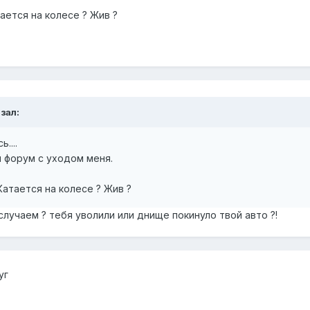
ается на колесе ? Жив ?
зал:
ь....
я форум с уходом меня.
Катается на колесе ? Жив ?
 случаем ? тебя уволили или днище покинуло твой авто ?!
0
уг