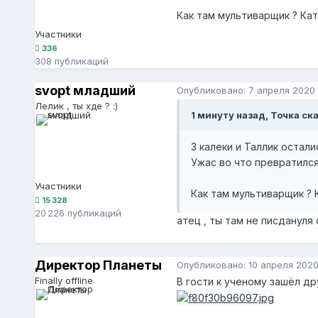
Как там мультиварщик ? Кат
Участники
336
308 публикаций
svopt младший
Опубликовано:
7 апреля 2020
Лелик , ты хде ? :)
1 минуту назад, Точка ска
3 калеки и Таллик осталис
Ужас во что превратилс
Участники
Как там мультиварщик ? 
15 328
20 226 публикаций
атец , ты там не писдануля
Директор Планеты
Опубликовано:
10 апреля 202
Finally offline
В гости к ученому зашёл др