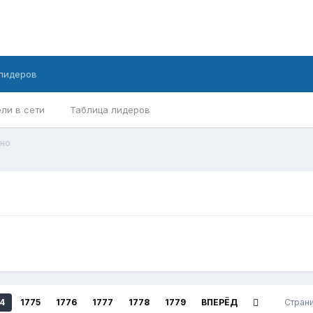
лидеров
ли в сети
Таблица лидеров
но
4
1775
1776
1777
1778
1779
ВПЕРЁД
Страни