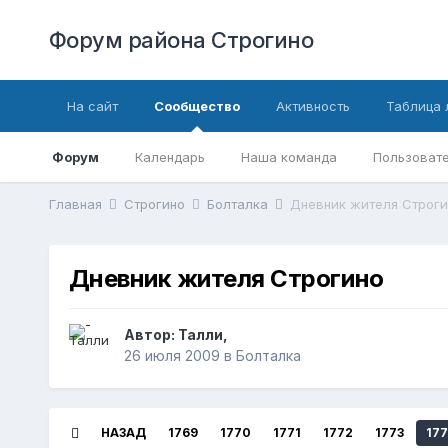
Форум района Строгино
На сайт
Сообщество
Активность
Таблица 
Форум
Календарь
Наша команда
Пользовате
Главная
Строгино
Болталка
Дневник жителя Строги
Дневник жителя Строгино
Автор:
­Талли
,
26 июля 2009
в
Болталка
НАЗАД
1769
1770
1771
1772
1773
177