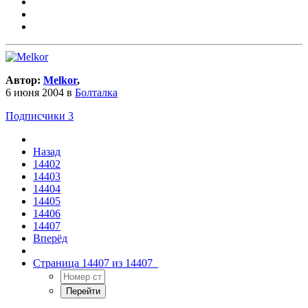
Автор:
Melkor
,
6 июня 2004
в
Болталка
Подписчики
3
Назад
14402
14403
14404
14405
14406
14407
Вперёд
Страница 14407 из 14407