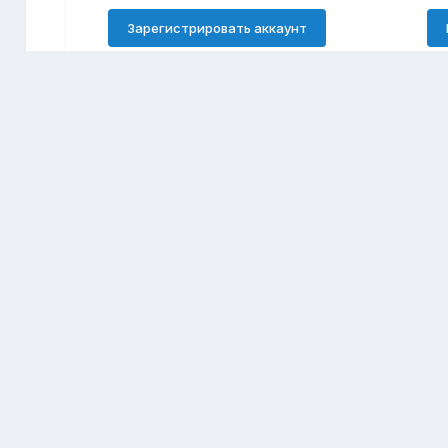
Зарегистрировать аккаунт
Подписчики
0
Перейти к списку тем
Главная
Строгино
Болталка
Безбензиновые двигатели: будущее энергетики в России?
Размещение рекламы
© Форум района Строгино, Москва
Powered by Invision Community