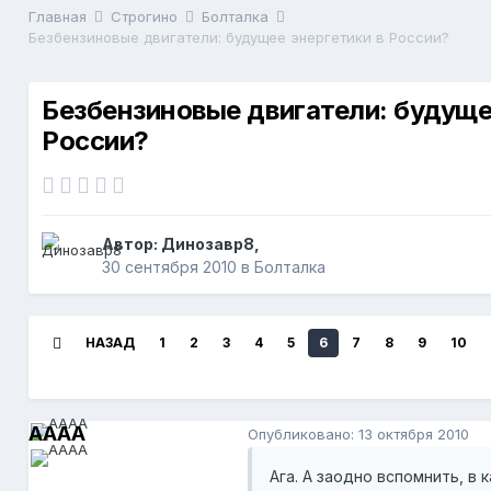
Главная
Строгино
Болталка
Безбензиновые двигатели: будущее энергетики в России?
Безбензиновые двигатели: будуще
России?
Автор:
Динозавр8
,
30 сентября 2010
в
Болталка
НАЗАД
1
2
3
4
5
6
7
8
9
10
AAAA
Опубликовано:
13 октября 2010
Ага. А заодно вспомнить, в 