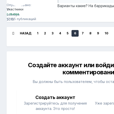
Опубликовано:
Варианты какие? На баррикады
Участники
17
октября
13 444
17 155 публикаций
2010
НАЗАД
1
2
3
4
5
6
7
8
9
10
Создайте аккаунт или войди
комментировани
Вы должны быть пользователем, чтобы ост
Создать аккаунт
Зарегистрируйтесь для получения
Уже зарег
аккаунта. Это просто!