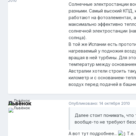
2010
Солнечные электростанции во
разными. Самый высокий КПД, к
работают на фотоэлементах, а
максимально эффективно тепло
солнечной электростанции (на
солнца).
В той же Испании есть протот
нагреваемый у подножия возд
вращая в ней турбины. Для эт
температур между основанием
Австралии хотели строить та
километр и с основанием-тепл
воздух перед подачей в башню
Львёнок
Опубликовано:
14 октября 2010
Далее стоит понимать, что
вообще-то не требуют безоб
Львёнок
7 286
А вот тут подробнее...
Т.е.