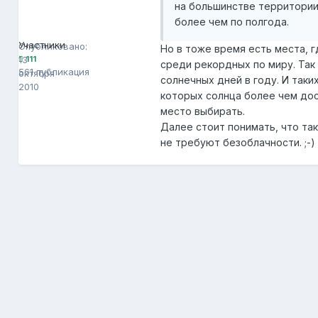
на большинстве территории
более чем по полгода.
AAAA
111
Участники
Опубликовано:
Но в тоже время есть места, г
13
111
среди рекордных по миру. Так
561 публикация
октября
солнечных дней в году. И таки
2010
которых солнца более чем дос
место выбирать.
Далее стоит понимать, что та
не требуют безоблачности. ;-)