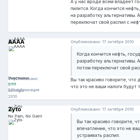
А у нас вроде всем владеет г
пилится. Когда кончится нефть
на разработку альтернативы. 
переключат свой распил с нефт
AAAA
Опубликовано:
17 октября 2010
Когда кончится нефть, госу
разработку альтернативы. 
потом переключат свой расп
AAAA
111
Участники
Опубликовано:
Вы так красиво говорите, что
17
111
что это не ваши налоги будут 
561 публикация
октября
2010
Zyto
Опубликовано:
17 октября 2010
No Pain, No Gain!
Вы так красиво говорите, ч
впечатление, что это не ва
устраивать распил.
Zyto
13 444