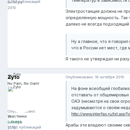
температур в зависимости 
9 747 публикаций
октября
2010
Электростанция должна не про
определённую мощность. Так ч
далеко не всегда подходящий 
Ну а главное, что я говори
что в России нет мест, где 
Я такого не утверждал ни разу
Zyto
Опубликовано:
16 октября 2010
No Pain, No Gain!
На фоне всеобщей глобализ
отставать от общемировых 
ОАЭ (несмотря на свои огр
Zyto
13 444
задумываются о своём нед
Опубликовано:
http://www.interfax.ru/txt.as
Участники
16
октября
13 444
Арабы эти владеют своими ск
17 155 публикаций
2010