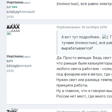
Участники
Опубликовано:
(полностью), всё равно элект
14
7 286
9 747 публикаций
октября
2010
AAAA
Опубликовано:
16 октября 2010
А вот тут подробнее...
Т
тучами (полностью), всё ра
вырабатывается?
AAAA
111
Участники
Опубликовано:
Да. Просто меньше. Ведь свет-
16
111
что раньше были калькуляторы
561 публикация
октября
любого света работали - солн
2010
под фонарем или в метро, где 
Нужен свет или разница темпе
принципа работы.
Ну а главное, что я говорил в
России нет мест, где много со
Zyto
Опубликовано:
16 октября 2010