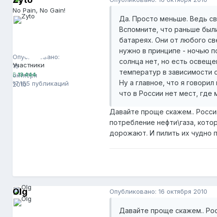
No Pain, No Gain!
Да. Просто меньше. Ведь св
Вспомните, что раньше был
батареях. Они от любого св
Zyto
13 444
нужно в принципе - ночью п
Опубликовано:
солнца нет, но есть освеще
Участники
16
температур в зависимости 
октября
13 444
Ну а главное, что я говори
17 155 публикаций
2010
что в России нет мест, где 
Давайте проще скажем.. Росс
потребление нефти\газа, кото
дорожают. И пилить их чудно п
Olg
Опубликовано:
16 октября 2010
Давайте проще скажем.. Ро