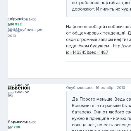
потребление нефти\газа, к
дорожают. И пилить их чудн
Olg
16 992
Irelevant
Опубликовано:
16
16 992
На фоне всеобщей глобализаци
29 341 публикация
октября
от общемировых тенденций. Д
2010
свои огромные запасы нефти)
недалёком будущем -
http://ww
id=146345&sec=1487
Львёнок
Опубликовано:
16 октября 2010
Да. Просто меньше. Ведь св
Вспомните, что раньше был
батареях. Они от любого св
Львёнок
7 286
нужно в принципе - ночью п
Участники
Опубликовано:
солнца нет, но есть освеще
16
7 286