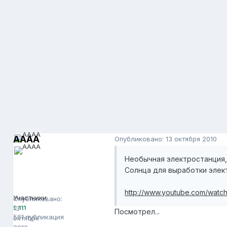
AAAA
Опубликовано:
13 октября 2010
Необычная электростанция
Солнца для выработки элек
AAAA
111
http://www.youtube.com/wat
Участники
Опубликовано:
13
111
Посмотрел...
561 публикация
октября