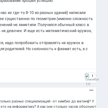
бразование прошел успешно.
нас их где-то 8-10 из разных зданий) написали
жнее существенно по геометрии (именно сложность
зменений не заметили. Получился обычный класс в
 на девочек. И еще есть математический кружок,
ся, надо попробовать отправлять на кружок в
я родителей. Но склонность к физмат есть, а с
1
только разных специализаций -от химбио до матинф? У
 кто на информатику? А как они столько часов обоснуют