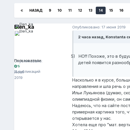
НАЗАД
9
10
11
12
13
14
15
16
Elen_ka
Опубликовано:
17 июня 2019
2 часа назад, Konstanta с
Elen_ka
5
5)
НО!!! Похоже, это в буд
Пользователи
Опубликовано:
детей появится разнообр
17
5
11 публикаций
июня
2019
Насколько я в курсе, боль
направления и шла речь о 
Ильи Лукьянова (думаю, ск
олимпиадной физики, он сам
Надеюсь, что на сайте пос
примерная картинка того, ч
открывается у нас.
Хотела еще про "мат. верт