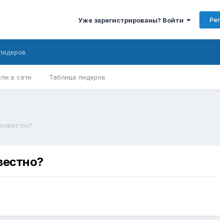
Ре
Уже зарегистрированы? Войти
лидеров
ли в сети
Таблица лидеров
 известно?
звестно?