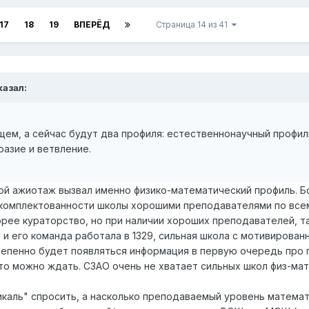
17
18
19
ВПЕРЁД
Страница 14 из 41
казал:
ущем, а сейчас будут два профиля: естественнонаучный профил
азие и ветвление.
шой ажиотаж вызвал именно физико-математический профиль. Бо
укомплектованности школы хорошими преподавателями по всем 
орее кураторство, но при наличии хороших преподавателей, т
 и его команда работала в 1329, сильная школа с мотивирова
тепенно будет появляться информация в первую очередь про 
то можно ждать. СЗАО очень не хватает сильных школ физ-мат 
икаль" спросить, а насколько преподаваемый уровень матема