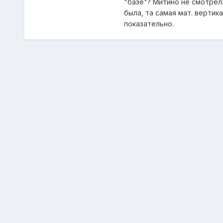
"базе"? Митино не смотрел
была, та самая мат. вертик
показательно.