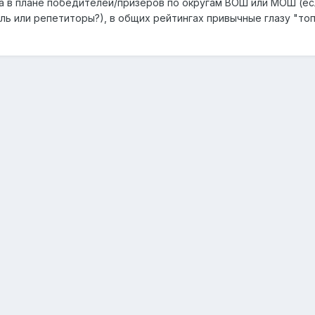
а в плане победителей/призеров по округам ВОШ или МОШ (есл
аль или репетиторы?), в общих рейтингах привычные глазу "то