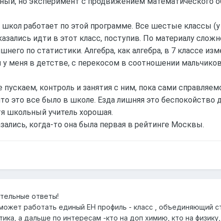
ный, но эксперимент с продвижением математического о
6 школ работает по этой программе. Все шестые классы (у 
казались идти в этот класс, поступив. По материалу сло
лишнего по статистики. Алгебра, как алгебра, в 7 классе и
 у меня в детстве, с перекосом в соотношении мальчиков
 пускаем, контроль и занятия с ним, пока сами справляем
то это все было в школе. Езда лишняя это беспокойство дл
тя школьный учитель хорошая.
азались, когда-то она была первая в рейтинге Москвы.
тельные ответы!
к может работать единый ЕН профиль - класс , объединяющий с
ика, а дальше по интересам -кто на доп химию, кто на физику,