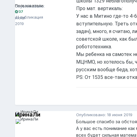
школы 1329 неблагополуч
Пользователи
Опубликовано:
Про мат. вертикаль:
17
37
У нас в Митино где-то 4-
41 публикация
июня
вступительную. Треть от
2019
задач), много, я считаю, 
советской школе, как был
робототехника.
Мы ребенка на самотек не
МЦНМО, но хотелось бы, ч
русским вообще беда, хо
PS: От 1535 все-таки отк
ИринаЛи
Опубликовано:
18 июня 2019
Большое спасибо за обстоя
А у вас есть понимание ка
всех будет сильная математ