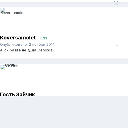
Koversamolet
39
Опубликовано:
2 ноября 2014
А..он разве не дЕда Серожа?
Гость Зайчик
Опубликовано:
2 ноября 2014
А..он разве не дЕда Серожа?
он начинал здесь как дядя)))