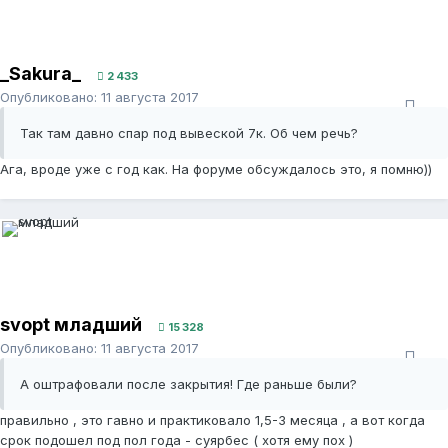
_Sakura_
2 433
Опубликовано:
11 августа 2017
Так там давно спар под вывеской 7к. Об чем речь?
Ага, вроде уже с год как. На форуме обсуждалось это, я помню))
svopt младший
15 328
Опубликовано:
11 августа 2017
А оштрафовали после закрытия! Где раньше были?
правильно , это гавно и практиковало 1,5-3 месяца , а вот когда
срок подошел под пол года - суярбес ( хотя ему пох )