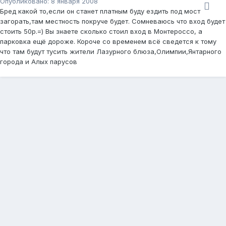
Опубликовано:
8 января 2008
Бред какой то,если он станет платным буду ездить под мост
загорать,там местность покруче будет. Сомневаюсь что вход будет
стоить 50р.=) Вы знаете сколько стоил вход в Монтероссо, а
парковка ещё дороже. Короче со временем всё сведется к тому
что там будут тусить жители Лазурного блюза,Олимпии,Янтарного
города и Алых парусов