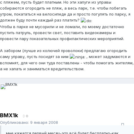
с пляжем, пусть будет платным. Но эти хапуги из управы
собираются огородить не пляж, а весь парк, т.е. чтобы побегать
утром, покататься на велосипеде да и просто погулять по парку, я
должен буду почти каждый раз платить?
Чтобы в парке не мусорили и не ломали, по моему достаточно
пустить патруль, провести свет, поставить видеокамеры и
провести пару показательных профилактических мероприятий.
А забором (лучше из колючей проволоки) предлагаю огородить
саму управу, пусть посидят за ним
, может задумаются и
вспомнят, для чего они туда поставлены - чтобы помогать жителям,
а не хапать и заниматься вредительством.
BMX1k
0
Опубликовано:
9 января 2008
мне кажется,первый месяц-это всё будет бесплатно-как