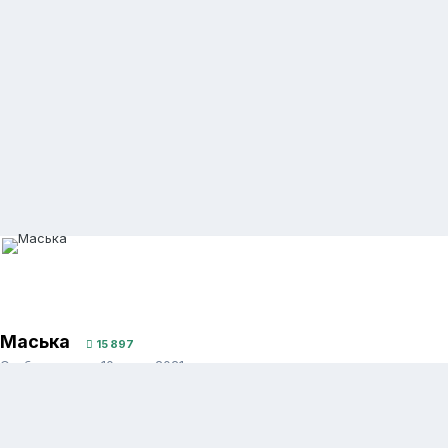
Маська
15 897
Опубликовано:
10 июня 2021
Удалось вам поступить в школу?
2 months спустя...