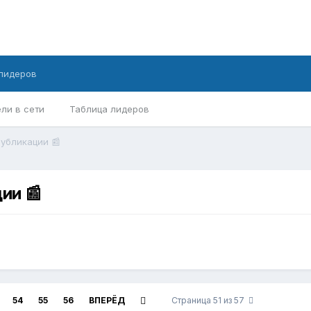
лидеров
ли в сети
Таблица лидеров
бликации ​📰​
 ​📰​
54
55
56
ВПЕРЁД
Страница 51 из 57