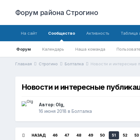
Форум района Строгино
На сайт
Сообщество
Активность
Таблица 
Форум
Календарь
Наша команда
Пользовате
Главная
Строгино
Болталка
Новости и интересные пу
Новости и интересные публикации
Автор:
Olg
,
16 июня 2018
в
Болталка
НАЗАД
46
47
48
49
50
51
52
53