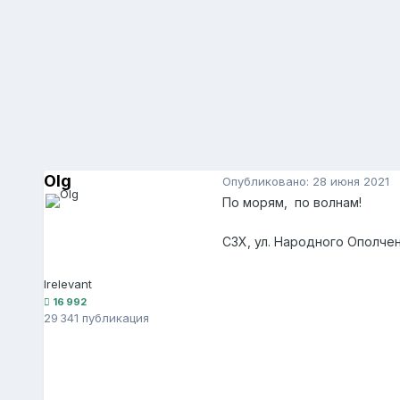
Olg
Опубликовано:
28 июня 2021
По морям, по волнам!
СЗХ, ул. Народного Ополче
Irelevant
16 992
29 341 публикация