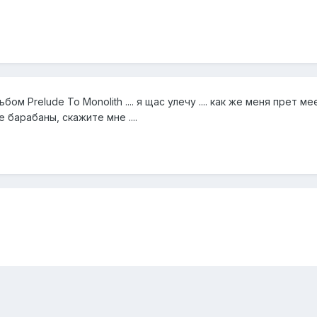
льбом Prelude To Monolith .... я щас улечу .... как же меня прет 
е барабаны, скажите мне ....