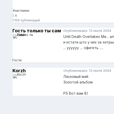
Участники
5
1 109 публикаций
Гость только ты сам
Опубликовано:
13 июля 2004
Until Death Overtakes Me... а
и кстати што у них за хитры
... уууууу .... офигеть .....
Гости
Korzh
Опубликовано:
13 июля 2004
Ласковый май
Золотой альбом
PS Вот вам 8)
Irelevant
21
2 932 публикации