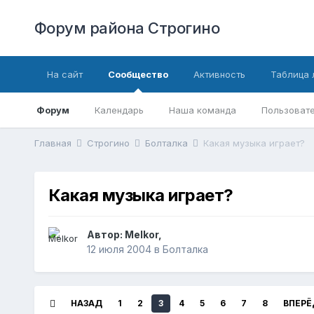
Форум района Строгино
На сайт
Сообщество
Активность
Таблица 
Форум
Календарь
Наша команда
Пользовате
Главная
Строгино
Болталка
Какая музыка играет?
Какая музыка играет?
Автор:
Melkor
,
12 июля 2004
в
Болталка
НАЗАД
1
2
3
4
5
6
7
8
ВПЕРЁ