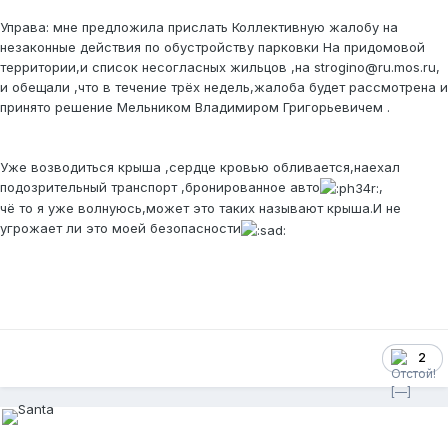
Управа: мне предложила прислать Коллективную жалобу на
незаконные действия по обустройству парковки На придомовой
территории,и список несогласных жильцов ,на strogino@ru.mos.ru,
и обещали ,что в течение трёх недель,жалоба будет рассмотрена и
принято решение Мельником Владимиром Григорьевичем .
Уже возводиться крыша ,сердце кровью обливается,наехал
подозрительный транспорт ,бронированное авто
,
чё то я уже волнуюсь,может это таких называют крыша.И не
угрожает ли это моей безопасности
2