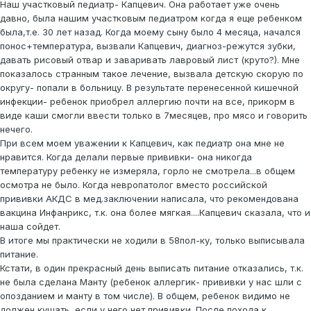
Наш участковый педиатр- Капцевич. Она работает уже очень
давно, была нашим участковым педиатром когда я еще ребенком
была,т.е. 30 лет назад. Когда моему сыну было 4 месяца, начался
понос+температура, вызвали Капцевич, диагноз-режутся зубки,
давать рисовый отвар и заваривать лавровый лист (круто?). Мне
показалось странным такое лечение, вызвала детскую скорую по
округу- попали в больницу. В результате перенесенной кишечной
инфекции- ребенок приобрел аллергию почти на все, прикорм в
виде каши смогли ввести только в 7месяцев, про мясо и говорить
нечего.
При всем моем уважении к Капцевич, как педиатр она мне не
нравится. Когда делали первые прививки- она никогда
температуру ребенку не измеряла, горло не смотрела...в общем
осмотра не было. Когда невропатолог вместо российской
прививки АКДС в мед.заключении написала, что рекомендована
вакцина Инфанрикс, т.к. она более мягкая....Капцевич сказала, что и
наша сойдет.
В итоге мы практически не ходили в 58пол-ку, только выписывала
питание.
Кстати, в один прекрасный день выписать питание отказались, т.к.
не была сделана Манту (ребенок аллергик- прививки у нас шли с
опозданием и манту в том числе). В общем, ребенок видимо не
должен кушать, если у него нет прививки. После похода к