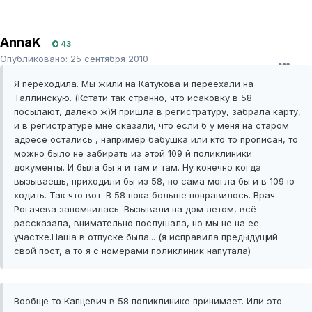
AnnaK
43
Опубликовано:
25 сентября 2010
Я переходила. Мы жили на Катукова и переехали на
Таллинскую. (Кстати так странно, что исаковку в 58
посылают, далеко ж)Я пришла в регистратуру, забрала карту,
и в регистратуре мне сказали, что если б у меня на старом
адресе остались , например бабушка или кто то прописан, то
можно было не забирать из этой 109 й поликлиники
документы. И была бы я и там и там. Ну конечно когда
вызываешь, приходили бы из 58, но сама могла бы и в 109 ю
ходить. Так что вот. В 58 пока больше понравилось. Врач
Рогачева запомнилась. Вызывали на дом летом, всё
рассказала, внимательно послушала, но мы не на ее
участке.Наша в отпуске была... (я исправила предыдущий
свой пост, а то я с номерами поликлиник напутала)
Вообще то Капцевич в 58 поликлинике принимает. Или это