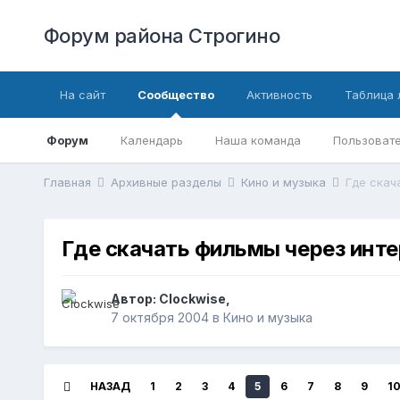
Форум района Строгино
На сайт
Сообщество
Активность
Таблица 
Форум
Календарь
Наша команда
Пользовате
Главная
Архивные разделы
Кино и музыка
Где скач
Где скачать фильмы через инт
Автор:
Clockwise
,
7 октября 2004
в
Кино и музыка
НАЗАД
1
2
3
4
5
6
7
8
9
1