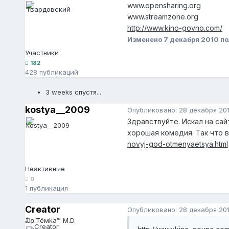
www.opensharing.org
www.streamzone.org
http://www.kino-govno.com/
Изменено
7 декабря 2010
по
Участники
182
428 публикаций
3 weeks спустя...
kostya__2009
Опубликовано:
28 декабря 20
Здравствуйте. Искал на сай
хорошая комедия. Так что 
novyj-god-otmenyaetsya.html
Неактивные
0
1 публикация
Creator
Опубликовано:
28 декабря 20
₯.Тёмkа™ M.D.