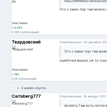
http://www.kino-govno.com
Это с каких пор там можно 
Участники
6 470
8 386 публикаций
Твардовский
Опубликовано:
29 декабря 20
Это с каких пор там мож
ошибочка вышла, не ту ссы
Участники
182
428 публикаций
3 weeks спустя...
Carlsberg777
Опубликовано:
18 января 2011
dv.net.ru Там есть почти 