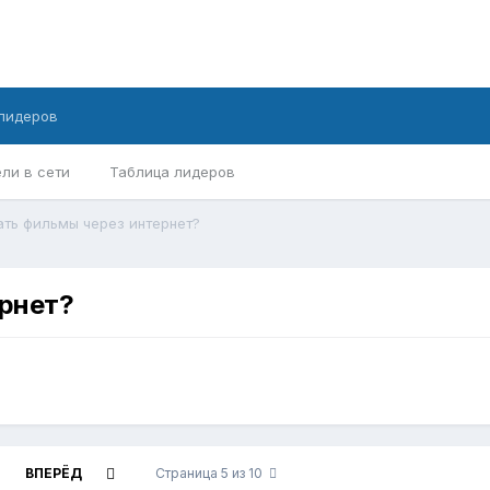
лидеров
ли в сети
Таблица лидеров
ать фильмы через интернет?
ернет?
0
ВПЕРЁД
Страница 5 из 10