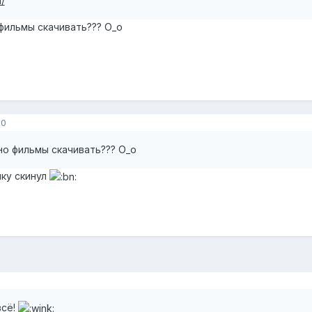
/
фильмы скачивать??? О_о
10
но фильмы скачивать??? О_о
лку скинул
всё!