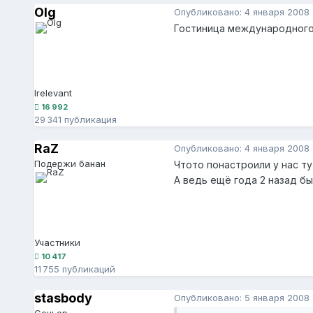
Olg
Опубликовано:
4 января 2008
Гостиница международного 
Irelevant
16 992
29 341 публикация
RaZ
Опубликовано:
4 января 2008
Подержи банан
Чтото понастроили у нас ту
А ведь ещё года 2 назад был
Участники
10 417
11 755 публикаций
stasbody
Опубликовано:
5 января 2008
Сеньер