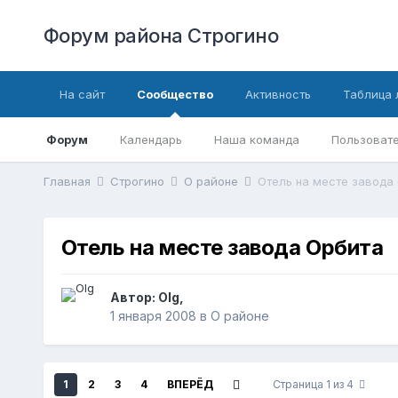
Форум района Строгино
На сайт
Сообщество
Активность
Таблица 
Форум
Календарь
Наша команда
Пользовате
Главная
Строгино
О районе
Отель на месте завода
Отель на месте завода Орбита
Автор:
Olg
,
1 января 2008
в
О районе
1
2
3
4
ВПЕРЁД
Страница 1 из 4