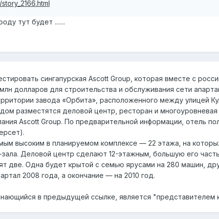
/story_2166.html
ду тут будет .......
стировать сингапурская Ascott Group, которая вместе с россий
млн долларов для строительства и обслуживания сети апарта
территории завода «Орбита», расположенного между улицей Кул
дом разместятся деловой центр, ресторан и многоуровневая
ания Ascott Group. По предварительной информации, отель пол
ерсет).
мым высоким в планируемом комплексе — 22 этажа, на которых
-зала. Деловой центр сделают 12-этажным, большую его част
ят две. Одна будет крытой с семью ярусами на 280 машин, дру
артал 2008 года, а окончание — на 2010 год.
инающийся в предыдущей ссылке, является "представителем к