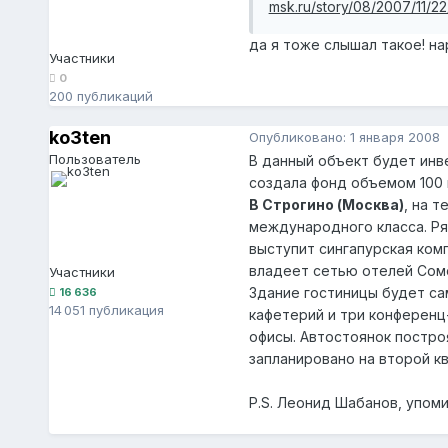
msk.ru/story/08/2007/11/22
да я тоже слышал такое! наро
Участники
0
200 публикаций
ko3ten
Опубликовано:
1 января 2008
Пользователь
В данный объект будет инве
создала фонд объемом 100 
В Строгино (Москва)
, на 
международного класса. Ря
выступит сингапурская комп
владеет сетью отелей Сом
Участники
Здание гостиницы будет са
16 636
14 051 публикация
кафетерий и три конференц
офисы. Автостоянок постро
запланировано на второй кв
P.S. Леонид Шабанов, упом