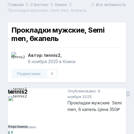
Главная
Строгино
Комок
Вся активность
Прокладки мужские, Semi men, 6капель
Прокладки мужские, Semi
men, 6капель
Автор:
tennis2
,
9 ноября 2025
в
Комок
Подписчики
0
tennis2
Опубликовано:
9
ноября 2025
Прокладки мужские Semi
men, 6 капель Цена 350₽
tennis2
6
Участники
Опубликовано:
9
6