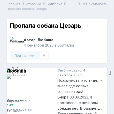
Главная
Строгино
Болталка
Вся активность
Пропала собака Цезарь
Пропала собака Цезарь
Автор:
Любаша
,
4 сентября 2023
в
Болталка
Подписчики
0
Любаша
Опубликовано:
4
сентября 2023
Пожалуйста, кто видел и
знает где собака
откликнитесь!
Любаша
87
Вчера 03.09.2023, в
Участники
Опубликовано:
воскресенье вечером
4
87
убежал пёс. В районе ул.
152 публикации
сентября
Твардовского, дом 18,