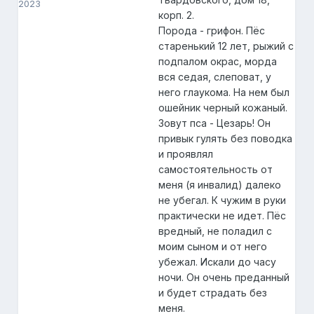
2023
корп. 2.
Порода - грифон. Пёс
старенький 12 лет, рыжий с
подпалом окрас, морда
вся седая, слеповат, у
него глаукома. На нем был
ошейник черный кожаный.
Зовут пса - Цезарь! Он
привык гулять без поводка
и проявлял
самостоятельность от
меня (я инвалид) далеко
не убегал. К чужим в руки
практически не идет. Пёс
вредный, не поладил с
моим сыном и от него
убежал. Искали до часу
ночи. Он очень преданный
и будет страдать без
меня.