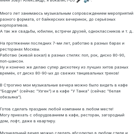
Меня зовут Александр, я Вокалист-DJ
.
Много лет занимаюсь музыкальным сопровождением мероприятий
разного формата, от байкерских вечеринок, до серьёзных
корпоративов.
А так же свадьбы, юбилеи, встречи друзей, одноклассников и т. д..
На протяжении последних 7-ми лет, работаю в разных барах и
ресторанах Москвы.
Работаю (живой вокал) в разных стилях: поп, рок, диско 80-90,
поп-шансон.
Ну и конечно же делаю супер дискотеку из лучших хитов разных
времён, от диско 80-90-ых до свежих танцевальных треков!
В Строгино мои музыкальные вечера можно было видеть в кафе
"Бодрум" (сейчас "Узген") и в кафе "У Танка" (сейчас "белая
обезьяна").
Готов сделать праздник любой компании в любом месте!
Могу приехать с оборудованием в кафе, ресторан, загородный
дом, лофт, даже в квартиру.
Музыкальный вечер можно сделать абсолютно в любом стиле и