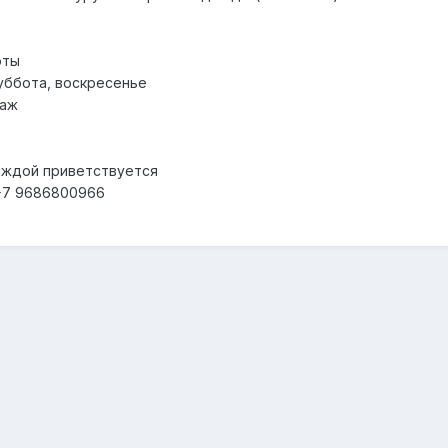
оты
суббота, воскресенье
даж
еждой приветствуется
+7 9686800966