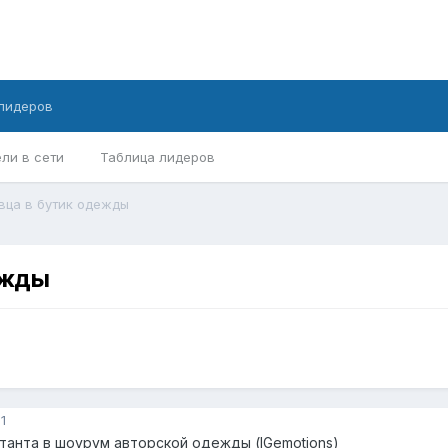
лидеров
ли в сети
Таблица лидеров
вца в бутик одежды
ежды
1
танта в шоурум авторской одежды (IGemotions)