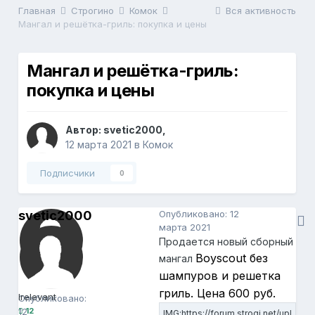
Главная
Строгино
Комок
Вся активность
Мангал и решётка-гриль: покупка и цены
Мангал и решётка-гриль:
покупка и цены
Автор:
svetic2000
,
12 марта 2021
в
Комок
Подписчики
0
svetic2000
Опубликовано:
12
марта 2021
Продается новый сборный
Boyscout без
мангал
шампуров и решетка
svetic2000
12
гриль. Цена 600 руб.
Irelevant
Опубликовано:
12
12