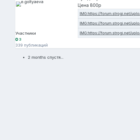
Цена 800р
Участники
3
339 публикаций
2 months спустя...