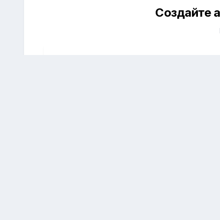
Создайте а
Создать аккау
Зарегистрируйтесь для получения ак
Зарегистрировать акк
Перейти к списку тем
Главная
Строгино
Детские вещи
Платье р. 146 — куп