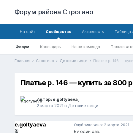
Форум района Строгино
На сайт
Сообщество
Активность
Таблица 
Форум
Календарь
Наша команда
Пользовате
Главная
Строгино
Детские вещи
Платье р. 146 — куп
Платье р. 146 — купить за 800 
Автор:
e.goltyaeva
,
2 марта 2021
в
Детские вещи
e.goltyaeva
Опубликовано:
2 марта 2021
🏖️
Бу один раз.