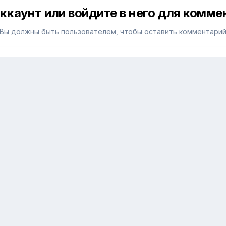
ккаунт или войдите в него для комм
Вы должны быть пользователем, чтобы оставить комментари
нт
каунта. Это просто!
Уже зареги
аунт
ить за 800 рублей?
Размещение рекламы