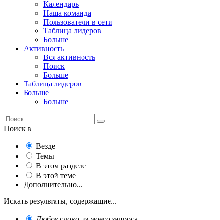
Календарь
Наша команда
Пользователи в сети
Таблица лидеров
Больше
Активность
Вся активность
Поиск
Больше
Таблица лидеров
Больше
Больше
Поиск в
Везде
Темы
В этом разделе
В этой теме
Дополнительно...
Искать результаты, содержащие...
Любое
слово из моего запроса