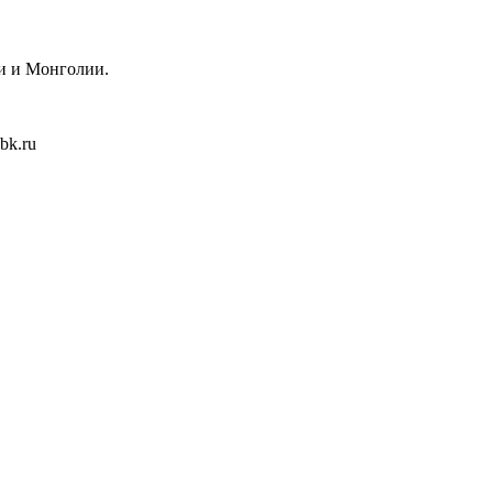
еи и Монголии.
bk.ru