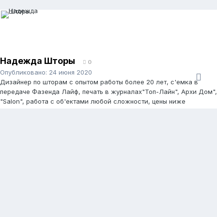
Надежда Шторы
0
Опубликовано:
24 июня 2020
Дизайнер по шторам с опытом работы более 20 лет, с'емка в
передаче Фазенда Лайф, печать в журналах"Топ-Лайн", Архи Дом",
"Salon", работа с об'ектами любой сложности, цены ниже
салонных ( но дороже, чем Леруа, Икея), там готовая поточная
продукция, а у меня дизайнерские шторы, в единственном
экземпляре, по Вашим размерам! )))
Также могу предложить любые карнизы, электрические, в том
числе. Любая светозащитная продукция.
Покрывала, подушки, чехлы на стулья, балдахины - подберу,
сошьем в собственном цеху под моим личным контролем.
Работаю в паре с очень хорошим монтажником. Работает чисто,
быстро и четко.
Обращайтесь! Всегда рада помочь!
8 916 576 52 23