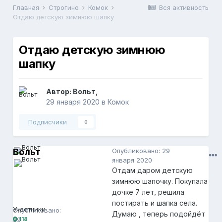
Главная
Строгино
Комок
Вся активность
Отдаю детскую зимнюю шапку
Отдаю детскую зимнюю
шапку
Автор:
Вольт
,
29 января 2020
в
Комок
Подписчики
0
Вольт
Опубликовано:
29
января 2020
Отдам даром детскую
зимнюю шапочку. Покупала
дочке 7 лет, решила
Вольт
118
постирать и шапка села.
Участники
Опубликовано:
Думаю , теперь подойдёт
29
118