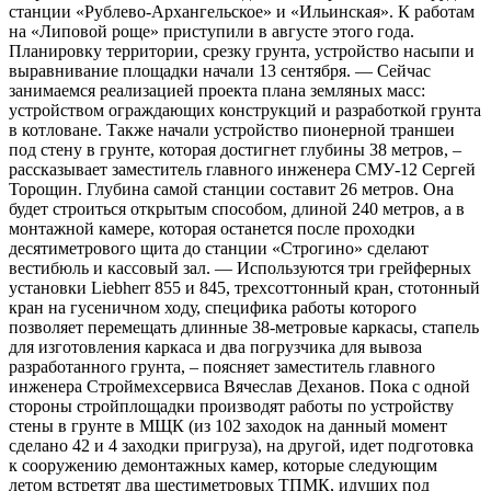
станции «Рублево-Архангельское» и «Ильинская». К работам
на «Липовой роще» приступили в августе этого года.
Планировку территории, срезку грунта, устройство насыпи и
выравнивание площадки начали 13 сентября. — Сейчас
занимаемся реализацией проекта плана земляных масс:
устройством ограждающих конструкций и разработкой грунта
в котловане. Также начали устройство пионерной траншеи
под стену в грунте, которая достигнет глубины 38 метров, –
рассказывает заместитель главного инженера СМУ-12 Сергей
Торощин. Глубина самой станции составит 26 метров. Она
будет строиться открытым способом, длиной 240 метров, а в
монтажной камере, которая останется после проходки
десятиметрового щита до станции «Строгино» сделают
вестибюль и кассовый зал. — Используются три грейферных
установки Liebherr 855 и 845, трехсоттонный кран, стотонный
кран на гусеничном ходу, специфика работы которого
позволяет перемещать длинные 38-метровые каркасы, стапель
для изготовления каркаса и два погрузчика для вывоза
разработанного грунта, – поясняет заместитель главного
инженера Строймехсервиса Вячеслав Деханов. Пока с одной
стороны стройплощадки производят работы по устройству
стены в грунте в МЩК (из 102 заходок на данный момент
сделано 42 и 4 заходки пригруза), на другой, идет подготовка
к сооружению демонтажных камер, которые следующим
летом встретят два шестиметровых ТПМК, идущих под