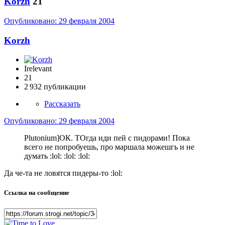
Korzh
21
Опубликовано:
29 февраля 2004
Korzh
Irelevant
21
2 932 публикации
Рассказать
Опубликовано:
29 февраля 2004
Plutonium]ОК. ТОгда иди пей с пидорами! Пока
всего не попробуешь, про маршала можешгь и не
думать :lol: :lol: :lol:
Да че-та не ловятся пидеры-то :lol:
Ссылка на сообщение