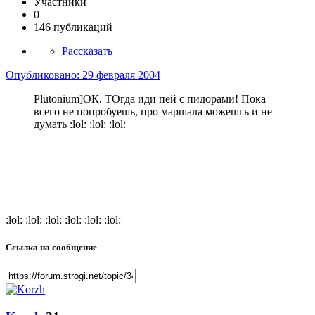
Участники
0
146 публикаций
Рассказать
Опубликовано:
29 февраля 2004
Plutonium]ОК. ТОгда иди пей с пидорами! Пока
всего не попробуешь, про маршала можешгь и не
думать :lol: :lol: :lol:
:lol: :lol: :lol: :lol: :lol: :lol:
Ссылка на сообщение