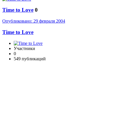
Time to Love
0
Опубликовано:
29 февраля 2004
Time to Love
Участники
0
549 публикаций
Рассказать
Опубликовано:
29 февраля 2004
Могу подсказать одного из сети
SoLeH никнейм (ну или
Соленый в простонародье).
Ссылка на сообщение