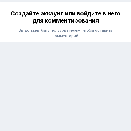
Создайте аккаунт или войдите в него
для комментирования
Вы должны быть пользователем, чтобы оставить
комментарий
Создать аккаунт
Зарегистрируйтесь для получения аккаунта. Это просто!
Зарегистрировать аккаунт
Войти
Уже зарегистрированы? Войдите здесь.
Войти сейчас