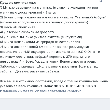
Продаю комплектом:
1) Мягкие зверушки на магнитах (можно на холодильник или
магнитную доску крепить) - 9 штук
2) Буквы с картинками на мягких магнитах из "Магнитной Азбуки"
(можно на холодильник или магнитную доску крепить)
3) Часы «Шпионские»
4) Детский рюкзачок «Аэрофлот»
5) Дощечка-линейка учиться считать (с кружками)
6) Книга «Аппликации из природных материалов»
7) Книга для родителей «Мать и дитя» под ред.ведущих
специалистов НИИ акушерства и гинекологии им.Д.О.Отта - в
отличном состоянии, твёрдый переплёт, 270 стр, много
иллюстраций и фото. Разделы книги: Беременность и роды,
Заботимся о малыше, Школа раннего развития. Если малыш
заболел. Дневник развития ребёнка.
Все вещи в отличном состоянии, продаю только комплектом, цена
указана за весь комплект.
Цена: 300 р. 8-916-460-69-20
Изменено
25 мая 2022
пользователем Panterka