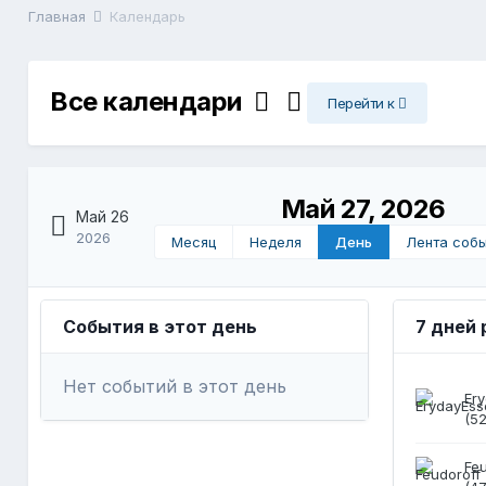
Главная
Календарь
Все календари
Перейти к
Май 27, 2026
Май 26
2026
Месяц
Неделя
День
Лента соб
События в этот день
7 дней
Нет событий в этот день
Er
(52
Fe