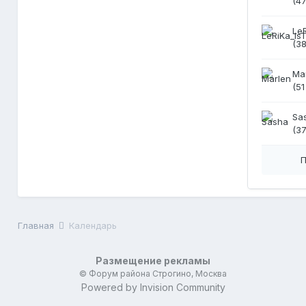
(47
Le
(38
Ma
(51
Sa
(37
П
Главная
Календарь
Размещение рекламы
© Форум района Строгино, Москва
Powered by Invision Community