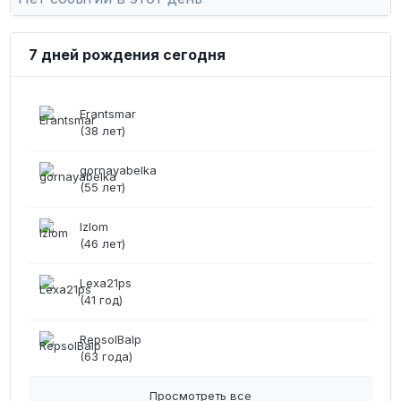
7 дней рождения сегодня
Erantsmar
(38 лет)
gornayabelka
(55 лет)
Izlom
(46 лет)
Lexa21ps
(41 год)
RepsolBalp
(63 года)
Просмотреть все